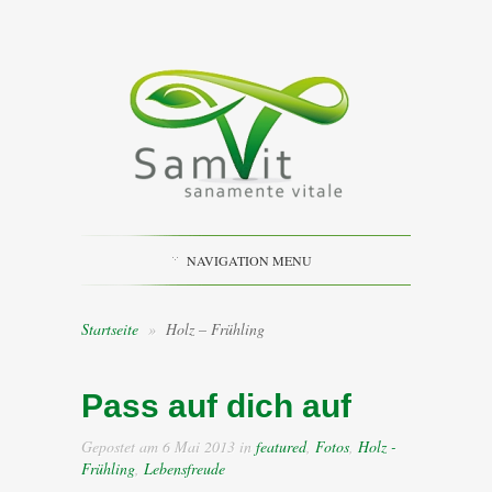
NAVIGATION MENU
Startseite
»
Holz – Frühling
Pass auf dich auf
Gepostet am 6 Mai 2013 in
featured
,
Fotos
,
Holz -
Frühling
,
Lebensfreude